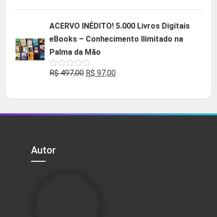
5.00
de 5
preço
preço
original
atual
ACERVO INÉDITO! 5.000 Livros Digitais
era:
é:
eBooks – Conhecimento Ilimitado na
R$ 49,90.
R$ 29,90.
Palma da Mão
O
O
R$
497,00
R$
97,00
Avaliação
0
preço
preço
de
5
original
atual
era:
é:
R$ 497,00.
R$ 97,00.
Autor