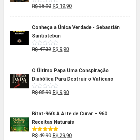
O
O
R$
35,90
R$
19,90
Avaliação
0
preço
preço
de
5
original
atual
Conheça a Única Verdade - Sebastián
era:
é:
Santisteban
R$ 35,90.
R$ 19,90.
O
O
R$
47,32
R$
9,90
Avaliação
0
preço
preço
de
5
original
atual
O Último Papa Uma Conspiração
era:
é:
Diabólica Para Destruir o Vaticano
R$ 47,32.
R$ 9,90.
O
O
R$
85,90
R$
9,90
Avaliação
0
preço
preço
de
5
original
atual
Bitat-960: A Arte de Curar – 960
era:
é:
Receitas Naturais
R$ 85,90.
R$ 9,90.
O
O
R$
49,90
R$
29,90
Avaliação