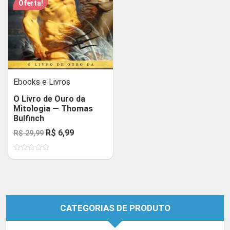
Oferta!
Ebooks e Livros
O Livro de Ouro da
Mitologia — Thomas
Bulfinch
O
O
R$
6,99
R$
29,99
preço
preço
Avaliação
original
atual
0
de
era:
é:
5
R$ 29,99.
R$ 6,99.
CATEGORIAS DE PRODUTO