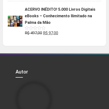
original
atual
ACERVO INÉDITO! 5.000 Livros Digitais
era:
é:
eBooks – Conhecimento Ilimitado na
R$ 49,90.
R$ 29,90.
Palma da Mão
O
O
R$
497,00
R$
97,00
Avaliação
0
preço
preço
de
5
original
atual
era:
é:
R$ 497,00.
R$ 97,00.
Autor