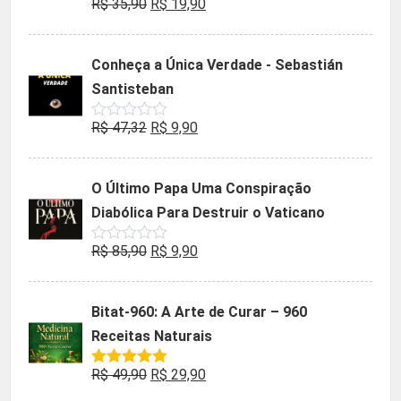
O
O
R$
35,90
R$
19,90
Avaliação
0
preço
preço
de
5
original
atual
Conheça a Única Verdade - Sebastián
era:
é:
Santisteban
R$ 35,90.
R$ 19,90.
O
O
R$
47,32
R$
9,90
Avaliação
0
preço
preço
de
5
original
atual
O Último Papa Uma Conspiração
era:
é:
Diabólica Para Destruir o Vaticano
R$ 47,32.
R$ 9,90.
O
O
R$
85,90
R$
9,90
Avaliação
0
preço
preço
de
5
original
atual
Bitat-960: A Arte de Curar – 960
era:
é:
Receitas Naturais
R$ 85,90.
R$ 9,90.
O
O
R$
49,90
R$
29,90
Avaliação
5.00
de 5
preço
preço