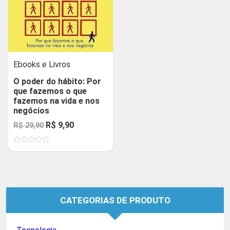
Ebooks e Livros
O poder do hábito: Por
que fazemos o que
fazemos na vida e nos
negócios
O
O
R$
9,90
R$
29,90
preço
preço
Avaliação
original
atual
0
de
era:
é:
5
R$ 29,90.
R$ 9,90.
CATEGORIAS DE PRODUTO