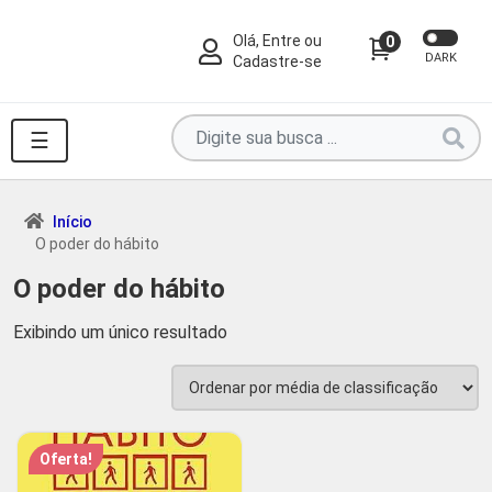
Olá, Entre ou
0
DARK
Cadastre-se
Pesquise
☰
por
produtos
aqui
Início
O poder do hábito
...
O poder do hábito
Exibindo um único resultado
Oferta!