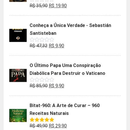
O
O
R$
35,90
R$
19,90
Avaliação
0
preço
preço
de
5
original
atual
Conheça a Única Verdade - Sebastián
era:
é:
Santisteban
R$ 35,90.
R$ 19,90.
O
O
R$
47,32
R$
9,90
Avaliação
0
preço
preço
de
5
original
atual
O Último Papa Uma Conspiração
era:
é:
Diabólica Para Destruir o Vaticano
R$ 47,32.
R$ 9,90.
O
O
R$
85,90
R$
9,90
Avaliação
0
preço
preço
de
5
original
atual
Bitat-960: A Arte de Curar – 960
era:
é:
Receitas Naturais
R$ 85,90.
R$ 9,90.
O
O
R$
49,90
R$
29,90
Avaliação