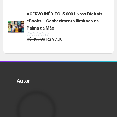
5.00
de 5
preço
preço
original
atual
ACERVO INÉDITO! 5.000 Livros Digitais
era:
é:
eBooks – Conhecimento Ilimitado na
R$ 49,90.
R$ 29,90.
Palma da Mão
O
O
R$
497,00
R$
97,00
Avaliação
0
preço
preço
de
5
original
atual
era:
é:
R$ 497,00.
R$ 97,00.
Autor