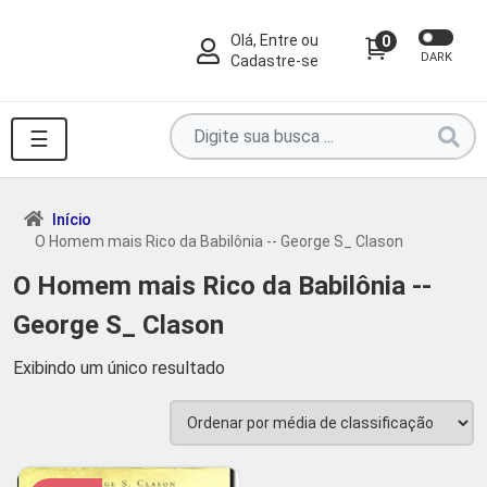
Olá, Entre ou
0
DARK
Cadastre-se
Pesquise
☰
por
produtos
aqui
Início
O Homem mais Rico da Babilônia -- George S_ Clason
...
O Homem mais Rico da Babilônia --
George S_ Clason
Exibindo um único resultado