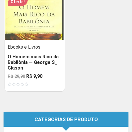
Oferta!
Ebooks e Livros
O Homem mais Rico da
Babilônia — George S_
Clason
O
O
R$
9,90
R$
29,90
preço
preço
Avaliação
original
atual
0
de
era:
é:
5
R$ 29,90.
R$ 9,90.
CATEGORIAS DE PRODUTO