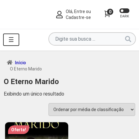
Olá, Entre ou
0
DARK
Cadastre-se
Pesquise
☰
por
produtos
aqui
Início
O Eterno Marido
...
O Eterno Marido
Exibindo um único resultado
Oferta!