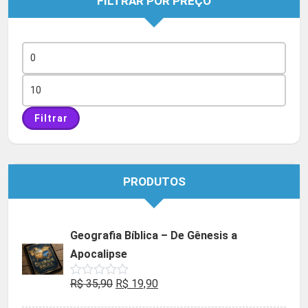
FILTRAR POR PREÇO
Preço
mínimo
Preço
máximo
Filtrar
PRODUTOS
Geografia Bíblica – De Gênesis a
Apocalipse
O
O
R$
35,90
R$
19,90
Avaliação
0
preço
preço
de