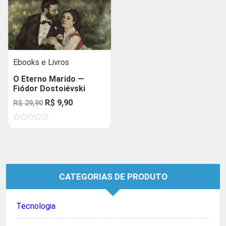
Ebooks e Livros
O Eterno Marido —
Fiódor Dostoiévski
O
O
R$
9,90
R$
29,90
preço
preço
Avaliação
original
atual
0
de
era:
é:
5
R$ 29,90.
R$ 9,90.
CATEGORIAS DE PRODUTO
Tecnologia