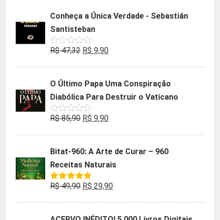
5
original
atual
Conheça a Única Verdade - Sebastián
era:
é:
Santisteban
R$ 35,90.
R$ 19,90.
O
O
R$
47,32
R$
9,90
Avaliação
0
preço
preço
de
5
original
atual
O Último Papa Uma Conspiração
era:
é:
Diabólica Para Destruir o Vaticano
R$ 47,32.
R$ 9,90.
O
O
R$
85,90
R$
9,90
Avaliação
0
preço
preço
de
5
original
atual
Bitat-960: A Arte de Curar – 960
era:
é:
Receitas Naturais
R$ 85,90.
R$ 9,90.
O
O
R$
49,90
R$
29,90
Avaliação
5.00
de 5
preço
preço
original
atual
ACERVO INÉDITO! 5.000 Livros Digitais