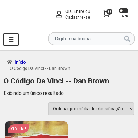
Olá, Entre ou
0
DARK
Cadastre-se
Pesquise
☰
por
produtos
aqui
Início
O Código Da Vinci -- Dan Brown
...
O Código Da Vinci -- Dan Brown
Exibindo um único resultado
Oferta!