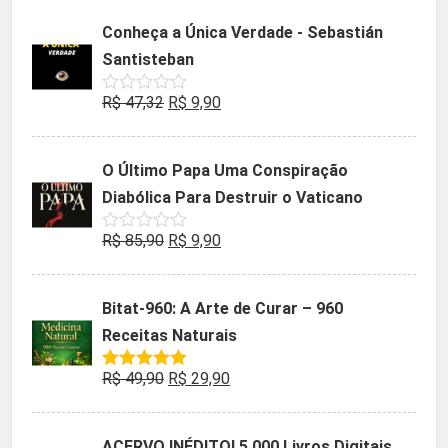
5
original
atual
Conheça a Única Verdade - Sebastián
era:
é:
Santisteban
R$ 35,90.
R$ 19,90.
O
O
R$
47,32
R$
9,90
Avaliação
0
preço
preço
de
5
original
atual
O Último Papa Uma Conspiração
era:
é:
Diabólica Para Destruir o Vaticano
R$ 47,32.
R$ 9,90.
O
O
R$
85,90
R$
9,90
Avaliação
0
preço
preço
de
5
original
atual
Bitat-960: A Arte de Curar – 960
era:
é:
Receitas Naturais
R$ 85,90.
R$ 9,90.
O
O
R$
49,90
R$
29,90
Avaliação
5.00
de 5
preço
preço
original
atual
ACERVO INÉDITO! 5.000 Livros Digitais