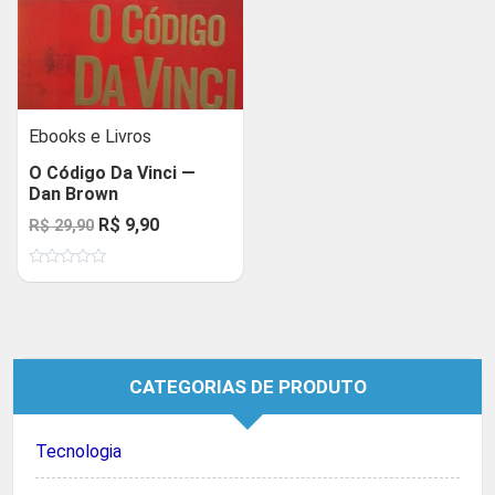
Ebooks e Livros
O Código Da Vinci —
Dan Brown
O
O
R$
9,90
R$
29,90
preço
preço
Avaliação
original
atual
0
de
era:
é:
5
R$ 29,90.
R$ 9,90.
CATEGORIAS DE PRODUTO
Tecnologia