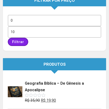
FILTRAR POR PREÇO
Preço
mínimo
Preço
máximo
Filtrar
PRODUTOS
Geografia Bíblica – De Gênesis a
Apocalipse
O
O
R$
35,90
R$
19,90
Avaliação
0
preço
preço
de