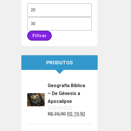
Preço
mínimo
Preço
máximo
Filtrar
PRODUTOS
Geografia Bíblica
– De Gênesis a
Apocalipse
O
O
R$
35,90
R$
19,90
Avaliação
0
preço
preço
de
5
original
atual