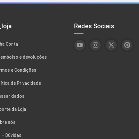
loja
Redes Sociais
ha Conta
embolso e devoluções
rmos e Condições
ítica de Privacidade
essar dados
porte da Loja
bre nós
 – Dúvidas!