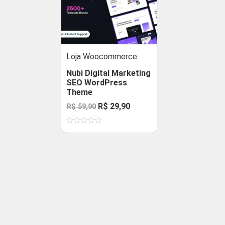
Loja Woocommerce
Nubi Digital Marketing
SEO WordPress
Theme
O
O
R$
29,90
R$
59,90
preço
preço
Avaliação
original
atual
0
de
era:
é:
5
R$ 59,90.
R$ 29,90.