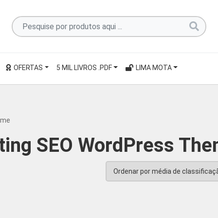
Pesquise
por
produtos
aqui
OFERTAS
5 MIL LIVROS .PDF
LIMA MOTA
...
heme
keting SEO WordPress Th