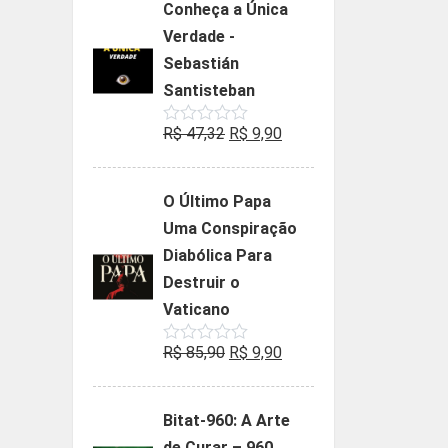
Conheça a Única
era:
é:
Verdade -
R$ 35,90.
R$ 19,90.
Sebastián
Santisteban
O
O
R$
47,32
R$
9,90
Avaliação
0
preço
preço
de
5
original
atual
O Último Papa
era:
é:
Uma Conspiração
R$ 47,32.
R$ 9,90.
Diabólica Para
Destruir o
Vaticano
O
O
R$
85,90
R$
9,90
Avaliação
0
preço
preço
de
5
original
atual
Bitat-960: A Arte
era:
é:
de Curar – 960