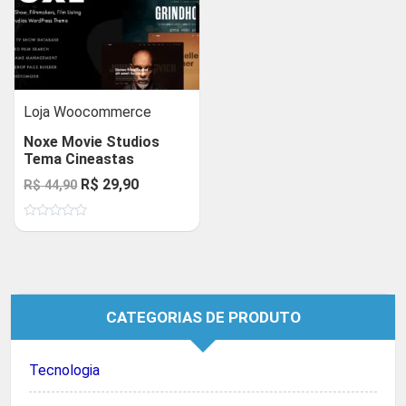
Loja Woocommerce
Noxe Movie Studios
Tema Cineastas
O
O
R$
29,90
R$
44,90
preço
preço
Avaliação
original
atual
0
de
era:
é:
5
R$ 44,90.
R$ 29,90.
CATEGORIAS DE PRODUTO
Tecnologia