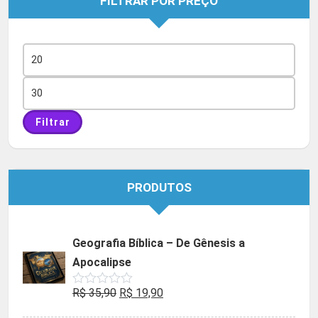
FILTRAR POR PREÇO
Preço
mínimo
Preço
máximo
Filtrar
PRODUTOS
Geografia Bíblica – De Gênesis a
Apocalipse
O
O
R$
35,90
R$
19,90
Avaliação
0
preço
preço
de