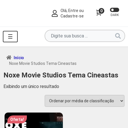
Olá, Entre ou
0
DARK
Cadastre-se
Pesquise
☰
por
produtos
aqui
Início
Noxe Movie Studios Tema Cineastas
...
Noxe Movie Studios Tema Cineastas
Exibindo um único resultado
Oferta!