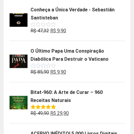
5
original
atual
Conheça a Única Verdade - Sebastián
era:
é:
Santisteban
R$ 35,90.
R$ 19,90.
O
O
R$
47,32
R$
9,90
Avaliação
0
preço
preço
de
5
original
atual
O Último Papa Uma Conspiração
era:
é:
Diabólica Para Destruir o Vaticano
R$ 47,32.
R$ 9,90.
O
O
R$
85,90
R$
9,90
Avaliação
0
preço
preço
de
5
original
atual
Bitat-960: A Arte de Curar – 960
era:
é:
Receitas Naturais
R$ 85,90.
R$ 9,90.
O
O
R$
49,90
R$
29,90
Avaliação
5.00
de 5
preço
preço
original
atual
ACERVO INÉDITO! 5.000 Livros Digitais