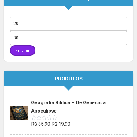
Preço
mínimo
Preço
máximo
Filtrar
PRODUTOS
Geografia Bíblica – De Gênesis a
Apocalipse
O
O
R$
35,90
R$
19,90
Avaliação
0
preço
preço
de