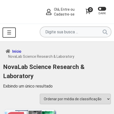
Olá, Entre ou
0
DARK
Cadastre-se
Pesquise
☰
por
produtos
aqui
Início
NovaLab Science Research & Laboratory
...
NovaLab Science Research &
Laboratory
Exibindo um único resultado