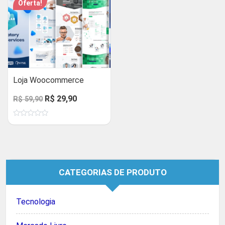
Oferta!
Loja Woocommerce
O
O
R$
29,90
R$
59,90
preço
preço
Avaliação
original
atual
0
de
era:
é:
5
R$ 59,90.
R$ 29,90.
CATEGORIAS DE PRODUTO
Tecnologia