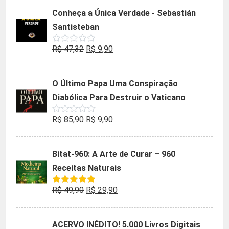
5
original
atual
Conheça a Única Verdade - Sebastián
era:
é:
Santisteban
R$ 35,90.
R$ 19,90.
O
O
R$
47,32
R$
9,90
Avaliação
0
preço
preço
de
5
original
atual
O Último Papa Uma Conspiração
era:
é:
Diabólica Para Destruir o Vaticano
R$ 47,32.
R$ 9,90.
O
O
R$
85,90
R$
9,90
Avaliação
0
preço
preço
de
5
original
atual
Bitat-960: A Arte de Curar – 960
era:
é:
Receitas Naturais
R$ 85,90.
R$ 9,90.
O
O
R$
49,90
R$
29,90
Avaliação
5.00
de 5
preço
preço
original
atual
ACERVO INÉDITO! 5.000 Livros Digitais