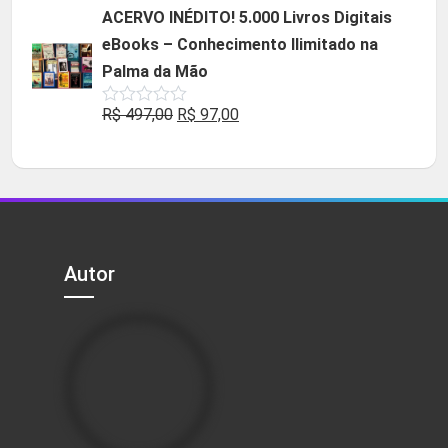
original
atual
ACERVO INÉDITO! 5.000 Livros Digitais
era:
é:
eBooks – Conhecimento Ilimitado na
R$ 49,90.
R$ 29,90.
Palma da Mão
O
O
R$
497,00
R$
97,00
Avaliação
0
preço
preço
de
5
original
atual
era:
é:
R$ 497,00.
R$ 97,00.
Autor