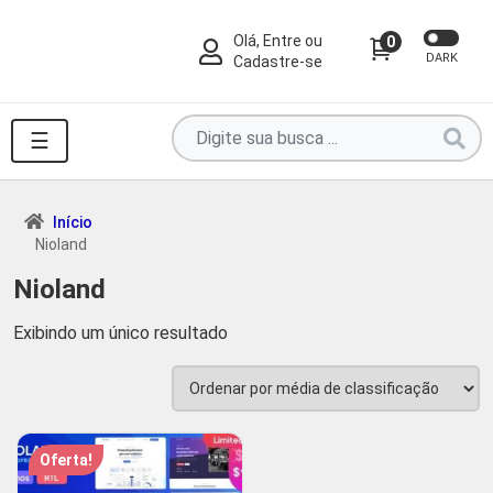
Olá, Entre ou
0
DARK
Cadastre-se
Pesquise
☰
por
produtos
aqui
Início
Nioland
...
Nioland
Exibindo um único resultado
Oferta!