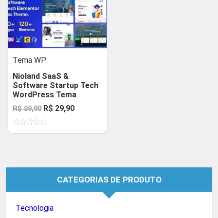
Tema WP
Nioland SaaS &
Software Startup Tech
WordPress Tema
O
O
R$
29,90
R$
59,90
preço
preço
Avaliação
original
atual
0
de
era:
é:
5
R$ 59,90.
R$ 29,90.
CATEGORIAS DE PRODUTO
Tecnologia