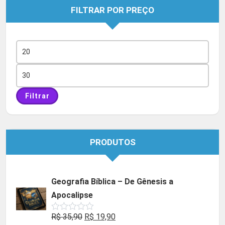
FILTRAR POR PREÇO
Preço
mínimo
Preço
máximo
Filtrar
PRODUTOS
Geografia Bíblica – De Gênesis a
Apocalipse
O
O
R$
35,90
R$
19,90
Avaliação