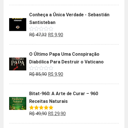
0
preço
preço
de
5
original
atual
Conheça a Única Verdade - Sebastián
era:
é:
Santisteban
R$ 35,90.
R$ 19,90.
O
O
R$
47,32
R$
9,90
Avaliação
0
preço
preço
de
5
original
atual
O Último Papa Uma Conspiração
era:
é:
Diabólica Para Destruir o Vaticano
R$ 47,32.
R$ 9,90.
O
O
R$
85,90
R$
9,90
Avaliação
0
preço
preço
de
5
original
atual
Bitat-960: A Arte de Curar – 960
era:
é:
Receitas Naturais
R$ 85,90.
R$ 9,90.
O
O
R$
49,90
R$
29,90
Avaliação
5.00
de 5
preço
preço