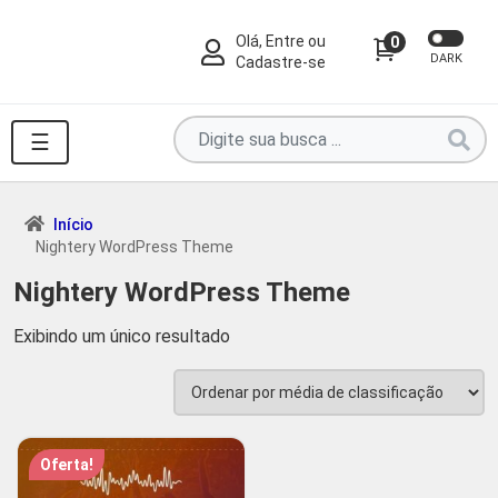
Olá, Entre ou
0
DARK
Cadastre-se
Pesquise
☰
por
produtos
aqui
Início
Nightery WordPress Theme
...
Nightery WordPress Theme
Exibindo um único resultado
Oferta!