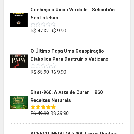
5
original
atual
Conheça a Única Verdade - Sebastián
era:
é:
Santisteban
R$ 35,90.
R$ 19,90.
O
O
R$
47,32
R$
9,90
Avaliação
0
preço
preço
de
5
original
atual
O Último Papa Uma Conspiração
era:
é:
Diabólica Para Destruir o Vaticano
R$ 47,32.
R$ 9,90.
O
O
R$
85,90
R$
9,90
Avaliação
0
preço
preço
de
5
original
atual
Bitat-960: A Arte de Curar – 960
era:
é:
Receitas Naturais
R$ 85,90.
R$ 9,90.
O
O
R$
49,90
R$
29,90
Avaliação
5.00
de 5
preço
preço
original
atual
ACERVO INÉDITO! 5.000 Livros Digitais