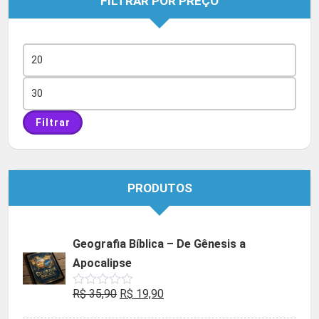
FILTRAR POR PREÇO
Preço
mínimo
Preço
máximo
Filtrar
PRODUTOS
Geografia Bíblica – De Gênesis a
Apocalipse
O
O
R$
35,90
R$
19,90
Avaliação
0
preço
preço
de