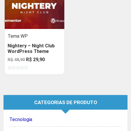
Tema WP
Nightery – Night Club
WordPress Theme
O
O
R$
29,90
R$
48,90
preço
preço
Avaliação
original
atual
0
de
era:
é:
5
R$ 48,90.
R$ 29,90.
CATEGORIAS DE PRODUTO
Tecnologia