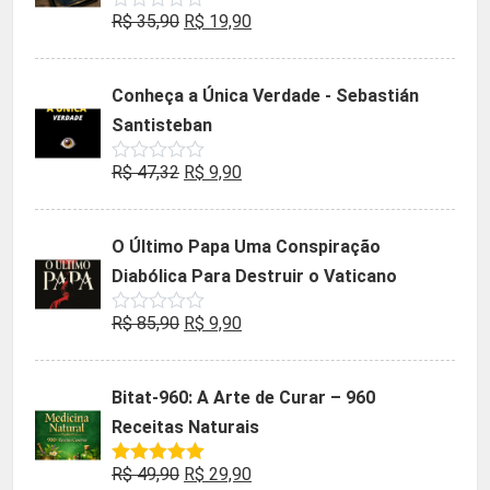
O
O
R$
35,90
R$
19,90
Avaliação
0
preço
preço
de
5
original
atual
Conheça a Única Verdade - Sebastián
era:
é:
Santisteban
R$ 35,90.
R$ 19,90.
O
O
R$
47,32
R$
9,90
Avaliação
0
preço
preço
de
5
original
atual
O Último Papa Uma Conspiração
era:
é:
Diabólica Para Destruir o Vaticano
R$ 47,32.
R$ 9,90.
O
O
R$
85,90
R$
9,90
Avaliação
0
preço
preço
de
5
original
atual
Bitat-960: A Arte de Curar – 960
era:
é:
Receitas Naturais
R$ 85,90.
R$ 9,90.
O
O
R$
49,90
R$
29,90
Avaliação