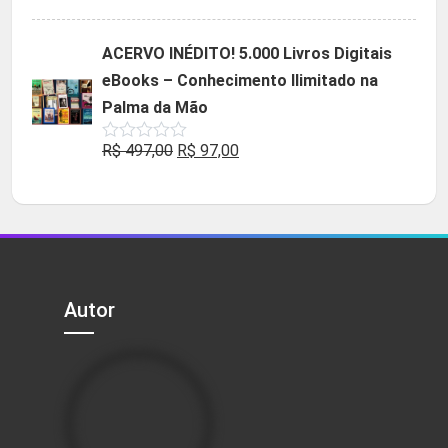
5.00
de 5
preço
preço
original
atual
ACERVO INÉDITO! 5.000 Livros Digitais
era:
é:
eBooks – Conhecimento Ilimitado na
R$ 49,90.
R$ 29,90.
Palma da Mão
O
O
R$
497,00
R$
97,00
Avaliação
0
preço
preço
de
5
original
atual
era:
é:
R$ 497,00.
R$ 97,00.
Autor