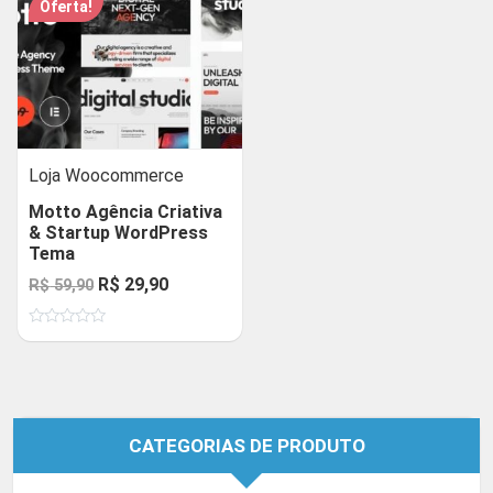
Oferta!
Loja Woocommerce
Motto Agência Criativa
& Startup WordPress
Tema
O
O
R$
29,90
R$
59,90
preço
preço
Avaliação
original
atual
0
de
era:
é:
5
R$ 59,90.
R$ 29,90.
CATEGORIAS DE PRODUTO