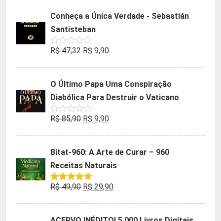
5
original
atual
Conheça a Única Verdade - Sebastián
era:
é:
Santisteban
R$ 35,90.
R$ 19,90.
O
O
R$
47,32
R$
9,90
Avaliação
0
preço
preço
de
5
original
atual
O Último Papa Uma Conspiração
era:
é:
Diabólica Para Destruir o Vaticano
R$ 47,32.
R$ 9,90.
O
O
R$
85,90
R$
9,90
Avaliação
0
preço
preço
de
5
original
atual
Bitat-960: A Arte de Curar – 960
era:
é:
Receitas Naturais
R$ 85,90.
R$ 9,90.
O
O
R$
49,90
R$
29,90
Avaliação
5.00
de 5
preço
preço
original
atual
ACERVO INÉDITO! 5.000 Livros Digitais