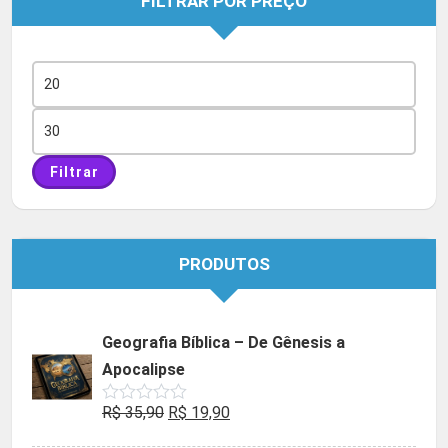
FILTRAR POR PREÇO
Preço
mínimo
Preço
máximo
Filtrar
PRODUTOS
Geografia Bíblica – De Gênesis a
Apocalipse
O
O
R$
35,90
R$
19,90
Avaliação
0
preço
preço
de