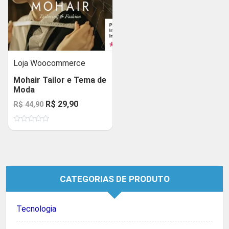
Loja Woocommerce
Mohair Tailor e Tema de
Moda
O
O
R$
29,90
R$
44,90
preço
preço
Avaliação
original
atual
0
de
era:
é:
5
R$ 44,90.
R$ 29,90.
CATEGORIAS DE PRODUTO
Tecnologia