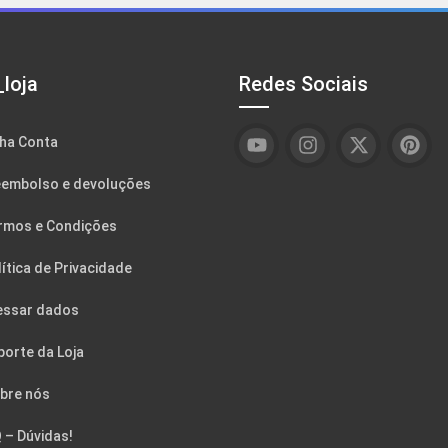
loja
Redes Sociais
ha Conta
embolso e devoluções
rmos e Condições
ítica de Privacidade
essar dados
porte da Loja
bre nós
 – Dúvidas!