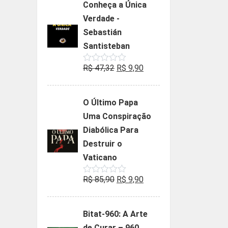
Conheça a Única
era:
é:
Verdade -
R$ 35,90.
R$ 19,90.
Sebastián
Santisteban
O
O
R$
47,32
R$
9,90
Avaliação
0
preço
preço
de
5
original
atual
O Último Papa
era:
é:
Uma Conspiração
R$ 47,32.
R$ 9,90.
Diabólica Para
Destruir o
Vaticano
O
O
R$
85,90
R$
9,90
Avaliação
0
preço
preço
de
5
original
atual
Bitat-960: A Arte
era:
é:
de Curar – 960