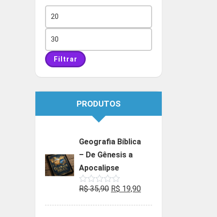
Preço
mínimo
Preço
máximo
Filtrar
PRODUTOS
Geografia Bíblica
– De Gênesis a
Apocalipse
O
O
R$
35,90
R$
19,90
Avaliação
0
preço
preço
de
5
original
atual