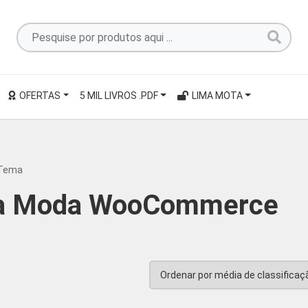
Pesquise
por
produtos
aqui
OFERTAS
5 MIL LIVROS .PDF
LIMA MOTA
...
 Tema
sta Moda WooCommerce