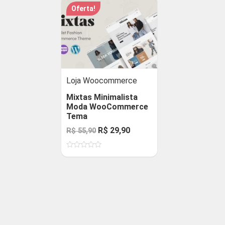
Oferta!
Loja Woocommerce
Mixtas Minimalista
Moda WooCommerce
Tema
O
O
R$
29,90
R$
55,90
preço
preço
Avaliação
original
atual
0
de
era:
é:
5
R$ 55,90.
R$ 29,90.