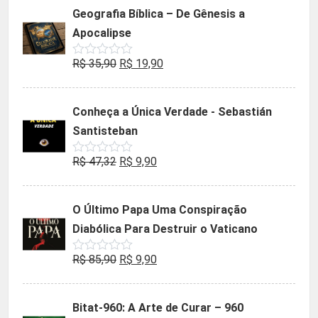
Geografia Bíblica – De Gênesis a
Apocalipse
O
O
R$
35,90
R$
19,90
Avaliação
0
preço
preço
de
5
original
atual
Conheça a Única Verdade - Sebastián
era:
é:
Santisteban
R$ 35,90.
R$ 19,90.
O
O
R$
47,32
R$
9,90
Avaliação
0
preço
preço
de
5
original
atual
O Último Papa Uma Conspiração
era:
é:
Diabólica Para Destruir o Vaticano
R$ 47,32.
R$ 9,90.
O
O
R$
85,90
R$
9,90
Avaliação
0
preço
preço
de
5
original
atual
Bitat-960: A Arte de Curar – 960
era:
é: