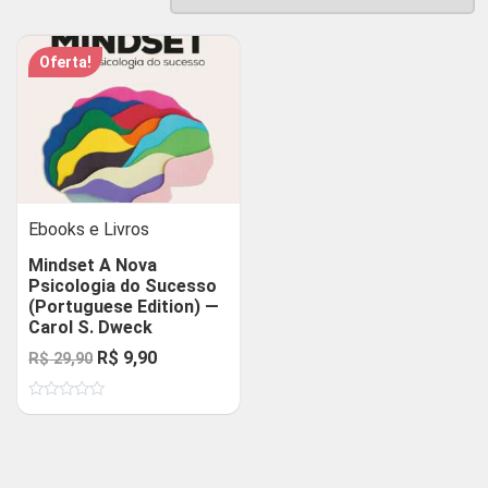
Oferta!
Ebooks e Livros
Mindset A Nova
Psicologia do Sucesso
(Portuguese Edition) —
Carol S. Dweck
O
O
R$
9,90
R$
29,90
preço
preço
Avaliação
original
atual
0
de
era:
é:
5
R$ 29,90.
R$ 9,90.