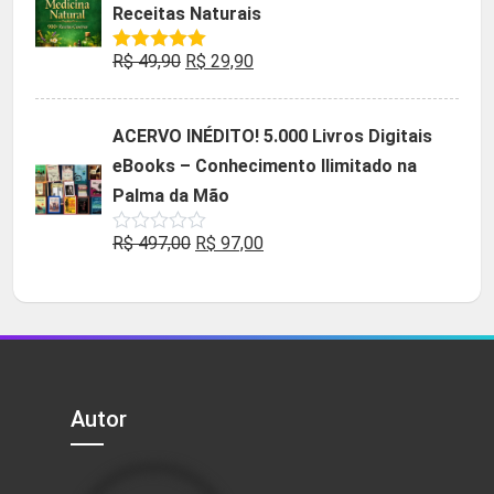
Receitas Naturais
R$ 85,90.
R$ 9,90.
O
O
R$
49,90
R$
29,90
Avaliação
5.00
de 5
preço
preço
original
atual
ACERVO INÉDITO! 5.000 Livros Digitais
era:
é:
eBooks – Conhecimento Ilimitado na
R$ 49,90.
R$ 29,90.
Palma da Mão
O
O
R$
497,00
R$
97,00
Avaliação
0
preço
preço
de
5
original
atual
era:
é:
R$ 497,00.
R$ 97,00.
Autor