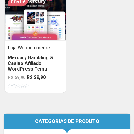
Oferta!
Loja Woocommerce
Mercury Gambling &
Casino Afiliado
WordPress Tema
O
O
R$
29,90
R$
59,90
preço
preço
Avaliação
original
atual
0
de
era:
é:
5
R$ 59,90.
R$ 29,90.
CATEGORIAS DE PRODUTO