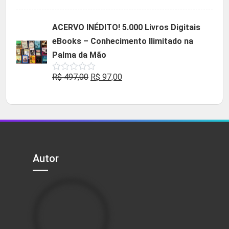
5.00
de 5
preço
preço
original
atual
ACERVO INÉDITO! 5.000 Livros Digitais
era:
é:
eBooks – Conhecimento Ilimitado na
R$ 49,90.
R$ 29,90.
Palma da Mão
O
O
R$
497,00
R$
97,00
Avaliação
0
preço
preço
de
5
original
atual
era:
é:
R$ 497,00.
R$ 97,00.
Autor