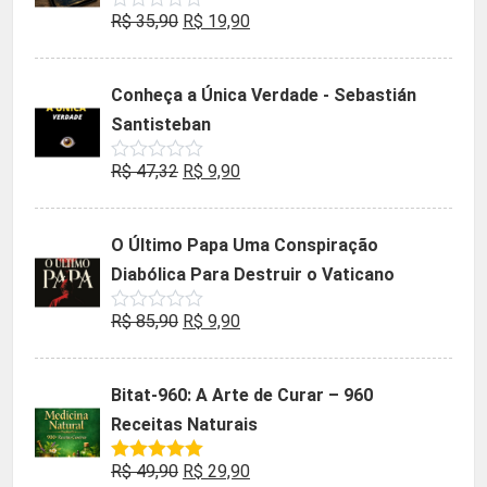
O
O
R$
35,90
R$
19,90
Avaliação
0
preço
preço
de
5
original
atual
Conheça a Única Verdade - Sebastián
era:
é:
Santisteban
R$ 35,90.
R$ 19,90.
O
O
R$
47,32
R$
9,90
Avaliação
0
preço
preço
de
5
original
atual
O Último Papa Uma Conspiração
era:
é:
Diabólica Para Destruir o Vaticano
R$ 47,32.
R$ 9,90.
O
O
R$
85,90
R$
9,90
Avaliação
0
preço
preço
de
5
original
atual
Bitat-960: A Arte de Curar – 960
era:
é:
Receitas Naturais
R$ 85,90.
R$ 9,90.
O
O
R$
49,90
R$
29,90
Avaliação