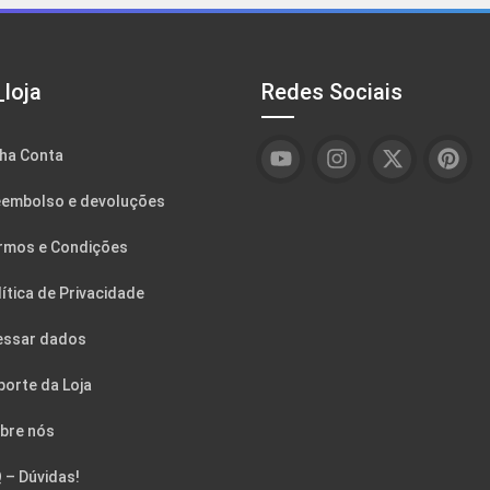
loja
Redes Sociais
ha Conta
embolso e devoluções
rmos e Condições
ítica de Privacidade
essar dados
porte da Loja
bre nós
 – Dúvidas!