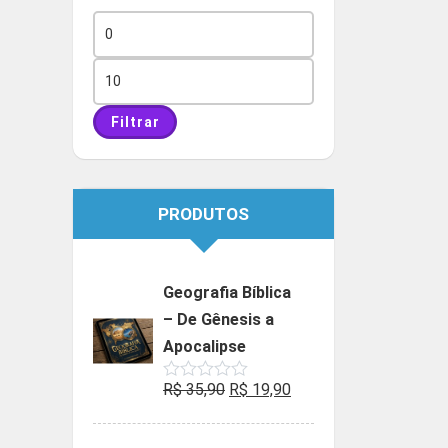
Preço
mínimo
Preço
máximo
Filtrar
PRODUTOS
Geografia Bíblica
– De Gênesis a
Apocalipse
O
O
R$
35,90
R$
19,90
Avaliação
0
preço
preço
de
5
original
atual