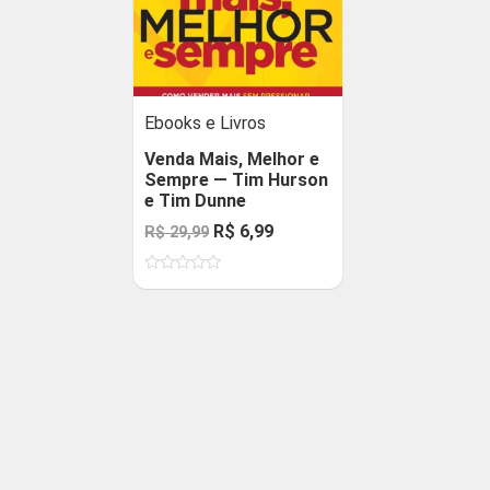
Ebooks e Livros
Venda Mais, Melhor e
Sempre — Tim Hurson
e Tim Dunne
O
O
R$
6,99
R$
29,99
preço
preço
Avaliação
original
atual
0
de
era:
é:
5
R$ 29,99.
R$ 6,99.