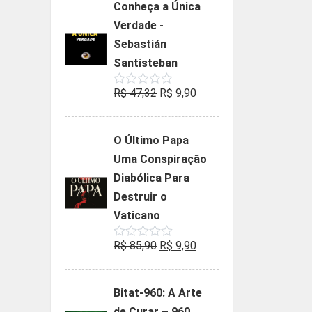
Conheça a Única
era:
é:
Verdade -
R$ 35,90.
R$ 19,90.
Sebastián
Santisteban
O
O
R$
47,32
R$
9,90
Avaliação
0
preço
preço
de
5
original
atual
O Último Papa
era:
é:
Uma Conspiração
R$ 47,32.
R$ 9,90.
Diabólica Para
Destruir o
Vaticano
O
O
R$
85,90
R$
9,90
Avaliação
0
preço
preço
de
5
original
atual
Bitat-960: A Arte
era:
é:
de Curar – 960