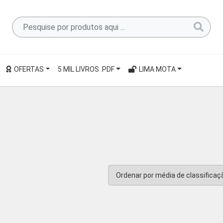
Pesquise
por
produtos
aqui
OFERTAS
5 MIL LIVROS .PDF
LIMA MOTA
...