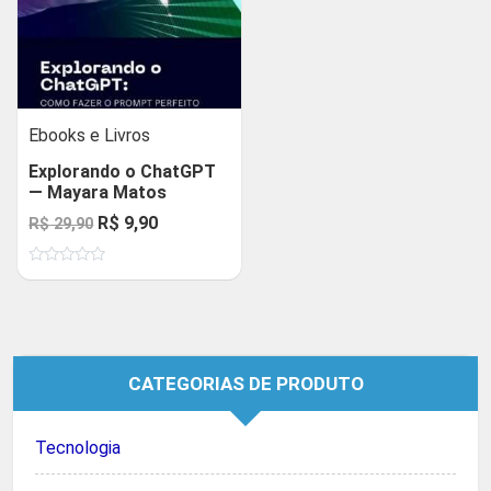
Ebooks e Livros
Explorando o ChatGPT
— Mayara Matos
O
O
R$
9,90
R$
29,90
preço
preço
Avaliação
original
atual
0
de
era:
é:
5
R$ 29,90.
R$ 9,90.
CATEGORIAS DE PRODUTO
Tecnologia