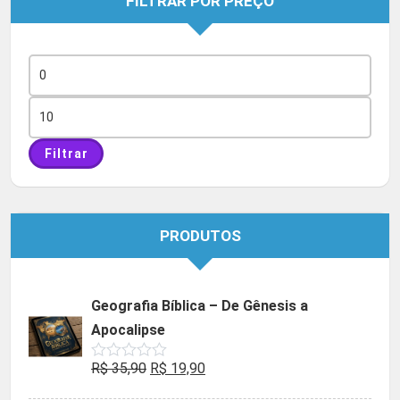
FILTRAR POR PREÇO
Preço
mínimo
Preço
máximo
Filtrar
PRODUTOS
Geografia Bíblica – De Gênesis a
Apocalipse
O
O
R$
35,90
R$
19,90
Avaliação
0
preço
preço
de