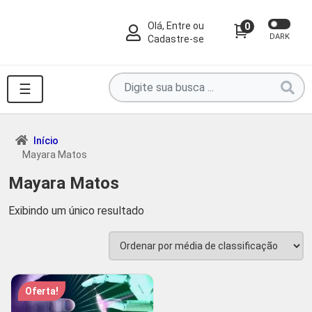
Olá, Entre ou
0
DARK
Cadastre-se
Pesquise
☰
por
produtos
aqui
Início
Mayara Matos
...
Mayara Matos
Exibindo um único resultado
Oferta!