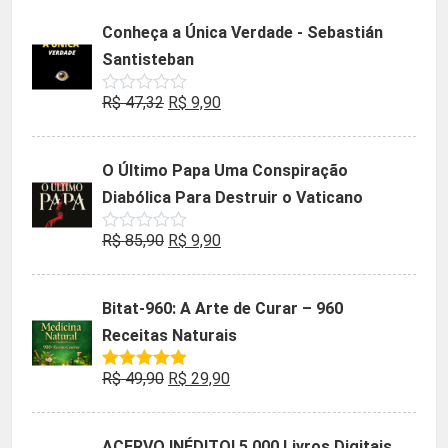
5
original
atual
Conheça a Única Verdade - Sebastián
era:
é:
Santisteban
R$ 35,90.
R$ 19,90.
O
O
R$
47,32
R$
9,90
Avaliação
0
preço
preço
de
5
original
atual
O Último Papa Uma Conspiração
era:
é:
Diabólica Para Destruir o Vaticano
R$ 47,32.
R$ 9,90.
O
O
R$
85,90
R$
9,90
Avaliação
0
preço
preço
de
5
original
atual
Bitat-960: A Arte de Curar – 960
era:
é:
Receitas Naturais
R$ 85,90.
R$ 9,90.
O
O
R$
49,90
R$
29,90
Avaliação
5.00
de 5
preço
preço
original
atual
ACERVO INÉDITO! 5.000 Livros Digitais