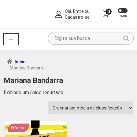
Olá, Entre ou
0
DARK
Cadastre-se
Pesquise
☰
por
produtos
aqui
Início
Mariana Bandarra
...
Mariana Bandarra
Exibindo um único resultado
Oferta!