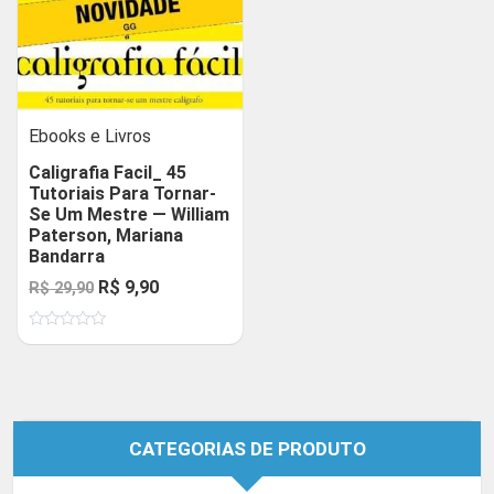
Ebooks e Livros
Caligrafia Facil_ 45
Tutoriais Para Tornar-
Se Um Mestre — William
Paterson, Mariana
Bandarra
O
O
R$
9,90
R$
29,90
preço
preço
Avaliação
original
atual
0
de
era:
é:
5
R$ 29,90.
R$ 9,90.
CATEGORIAS DE PRODUTO