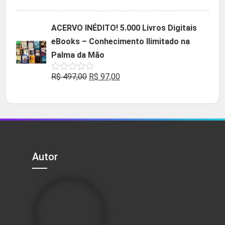
5.00
de 5
preço
preço
original
atual
ACERVO INÉDITO! 5.000 Livros Digitais
era:
é:
eBooks – Conhecimento Ilimitado na
R$ 49,90.
R$ 29,90.
Palma da Mão
O
O
R$
497,00
R$
97,00
Avaliação
0
preço
preço
de
5
original
atual
era:
é:
R$ 497,00.
R$ 97,00.
Autor