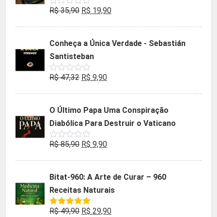
O
O
R$
35,90
R$
19,90
Avaliação
0
preço
preço
de
5
original
atual
Conheça a Única Verdade - Sebastián
era:
é:
Santisteban
R$ 35,90.
R$ 19,90.
O
O
R$
47,32
R$
9,90
Avaliação
0
preço
preço
de
5
original
atual
O Último Papa Uma Conspiração
era:
é:
Diabólica Para Destruir o Vaticano
R$ 47,32.
R$ 9,90.
O
O
R$
85,90
R$
9,90
Avaliação
0
preço
preço
de
5
original
atual
Bitat-960: A Arte de Curar – 960
era:
é:
Receitas Naturais
R$ 85,90.
R$ 9,90.
O
O
R$
49,90
R$
29,90
Avaliação