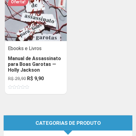
Oferta!
Ebooks e Livros
Manual de Assassinato
para Boas Garotas —
Holly Jackson
O
O
R$
9,90
R$
29,90
preço
preço
Avaliação
original
atual
0
de
era:
é:
5
R$ 29,90.
R$ 9,90.
CATEGORIAS DE PRODUTO