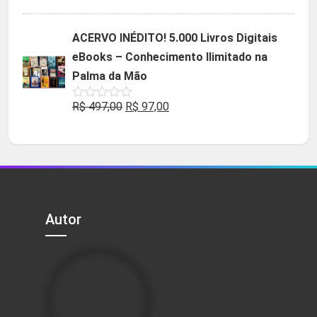
5.00
de 5
preço
preço
original
atual
ACERVO INÉDITO! 5.000 Livros Digitais
era:
é:
eBooks – Conhecimento Ilimitado na
R$ 49,90.
R$ 29,90.
Palma da Mão
O
O
R$
497,00
R$
97,00
Avaliação
0
preço
preço
de
5
original
atual
era:
é:
R$ 497,00.
R$ 97,00.
Autor