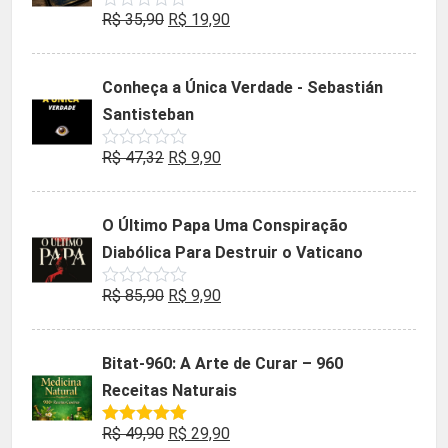
O
O
R$
35,90
R$
19,90
Avaliação
0
preço
preço
de
5
original
atual
Conheça a Única Verdade - Sebastián
era:
é:
Santisteban
R$ 35,90.
R$ 19,90.
O
O
R$
47,32
R$
9,90
Avaliação
0
preço
preço
de
5
original
atual
O Último Papa Uma Conspiração
era:
é:
Diabólica Para Destruir o Vaticano
R$ 47,32.
R$ 9,90.
O
O
R$
85,90
R$
9,90
Avaliação
0
preço
preço
de
5
original
atual
Bitat-960: A Arte de Curar – 960
era:
é:
Receitas Naturais
R$ 85,90.
R$ 9,90.
O
O
R$
49,90
R$
29,90
Avaliação