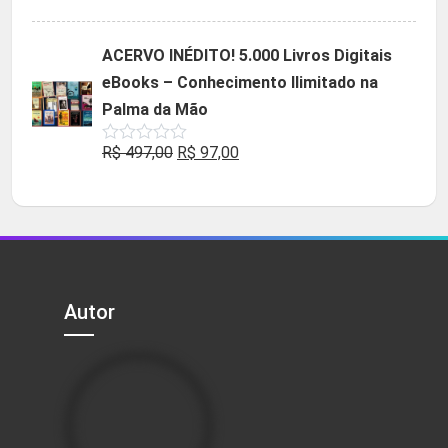
5.00
de 5
preço
preço
original
atual
ACERVO INÉDITO! 5.000 Livros Digitais
era:
é:
eBooks – Conhecimento Ilimitado na
R$ 49,90.
R$ 29,90.
Palma da Mão
O
O
R$
497,00
R$
97,00
Avaliação
0
preço
preço
de
5
original
atual
era:
é:
R$ 497,00.
R$ 97,00.
Autor