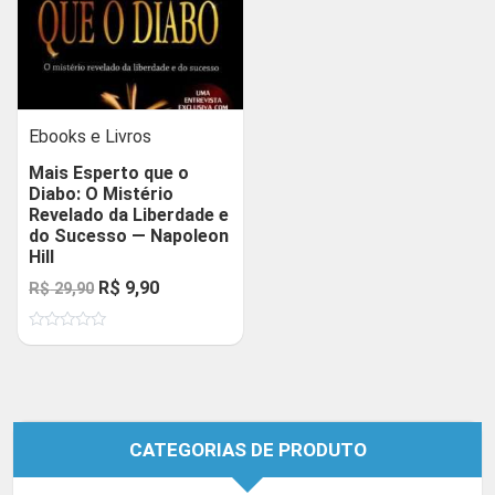
Ebooks e Livros
Mais Esperto que o
Diabo: O Mistério
Revelado da Liberdade e
do Sucesso — Napoleon
Hill
O
O
R$
9,90
R$
29,90
preço
preço
Avaliação
original
atual
0
de
era:
é:
5
R$ 29,90.
R$ 9,90.
CATEGORIAS DE PRODUTO