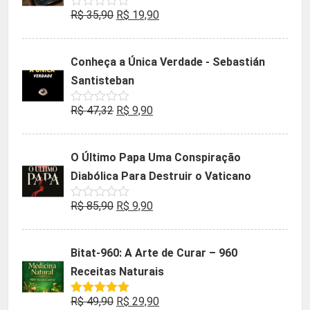
O
O
R$
35,90
R$
19,90
Avaliação
0
preço
preço
de
5
original
atual
Conheça a Única Verdade - Sebastián
era:
é:
Santisteban
R$ 35,90.
R$ 19,90.
O
O
R$
47,32
R$
9,90
Avaliação
0
preço
preço
de
5
original
atual
O Último Papa Uma Conspiração
era:
é:
Diabólica Para Destruir o Vaticano
R$ 47,32.
R$ 9,90.
O
O
R$
85,90
R$
9,90
Avaliação
0
preço
preço
de
5
original
atual
Bitat-960: A Arte de Curar – 960
era:
é:
Receitas Naturais
R$ 85,90.
R$ 9,90.
O
O
R$
49,90
R$
29,90
Avaliação