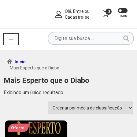
Olá, Entre ou
0
DARK
Cadastre-se
Pesquise
☰
por
produtos
aqui
Início
Mais Esperto que o Diabo
...
Mais Esperto que o Diabo
Exibindo um único resultado
Oferta!