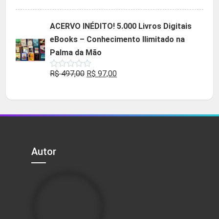
5.00
de 5
preço
preço
original
atual
ACERVO INÉDITO! 5.000 Livros Digitais
era:
é:
eBooks – Conhecimento Ilimitado na
R$ 49,90.
R$ 29,90.
Palma da Mão
O
O
R$
497,00
R$
97,00
Avaliação
0
preço
preço
de
5
original
atual
era:
é:
R$ 497,00.
R$ 97,00.
Autor