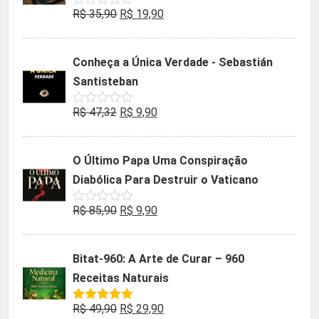
O
O
R$
35,90
R$
19,90
Avaliação
0
preço
preço
de
5
original
atual
Conheça a Única Verdade - Sebastián
era:
é:
Santisteban
R$ 35,90.
R$ 19,90.
O
O
R$
47,32
R$
9,90
Avaliação
0
preço
preço
de
5
original
atual
O Último Papa Uma Conspiração
era:
é:
Diabólica Para Destruir o Vaticano
R$ 47,32.
R$ 9,90.
O
O
R$
85,90
R$
9,90
Avaliação
0
preço
preço
de
5
original
atual
Bitat-960: A Arte de Curar – 960
era:
é:
Receitas Naturais
R$ 85,90.
R$ 9,90.
O
O
R$
49,90
R$
29,90
Avaliação