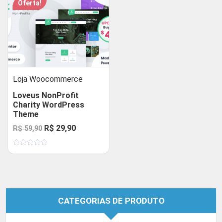
Oferta!
Loja Woocommerce
Loveus NonProfit
Charity WordPress
Theme
O
O
R$
29,90
R$
59,90
preço
preço
Avaliação
original
atual
0
de
era:
é:
5
R$ 59,90.
R$ 29,90.
CATEGORIAS DE PRODUTO