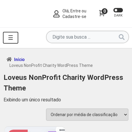
Olá, Entre ou
0
DARK
Cadastre-se
Pesquise
☰
por
produtos
aqui
Início
Loveus NonProfit Charity WordPress Theme
...
Loveus NonProfit Charity WordPress
Theme
Exibindo um único resultado