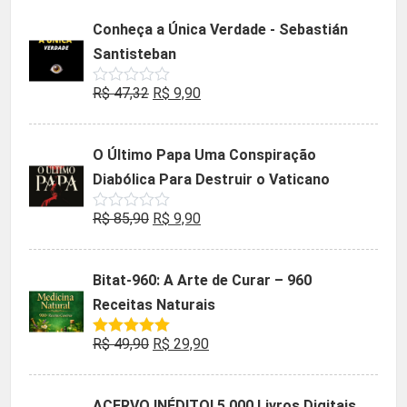
5
original
atual
Conheça a Única Verdade - Sebastián
era:
é:
Santisteban
R$ 35,90.
R$ 19,90.
O
O
R$
47,32
R$
9,90
Avaliação
0
preço
preço
de
5
original
atual
O Último Papa Uma Conspiração
era:
é:
Diabólica Para Destruir o Vaticano
R$ 47,32.
R$ 9,90.
O
O
R$
85,90
R$
9,90
Avaliação
0
preço
preço
de
5
original
atual
Bitat-960: A Arte de Curar – 960
era:
é:
Receitas Naturais
R$ 85,90.
R$ 9,90.
O
O
R$
49,90
R$
29,90
Avaliação
5.00
de 5
preço
preço
original
atual
ACERVO INÉDITO! 5.000 Livros Digitais