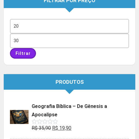
FILTRAR POR PREÇO
Preço
mínimo
Preço
máximo
Filtrar
PRODUTOS
Geografia Bíblica – De Gênesis a
Apocalipse
O
O
R$
35,90
R$
19,90
Avaliação
0
preço
preço
de