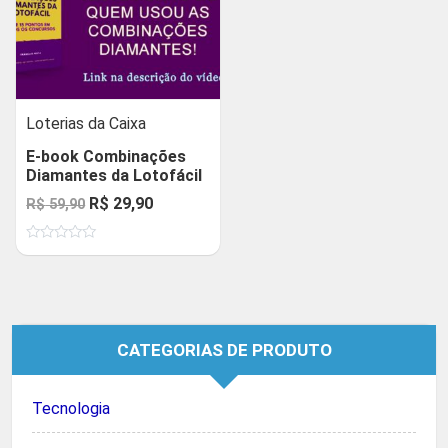
Loterias da Caixa
E-book Combinações
Diamantes da Lotofácil
O
O
R$
29,90
R$
59,90
preço
preço
Avaliação
original
atual
0
de
era:
é:
5
R$ 59,90.
R$ 29,90.
CATEGORIAS DE PRODUTO
Tecnologia