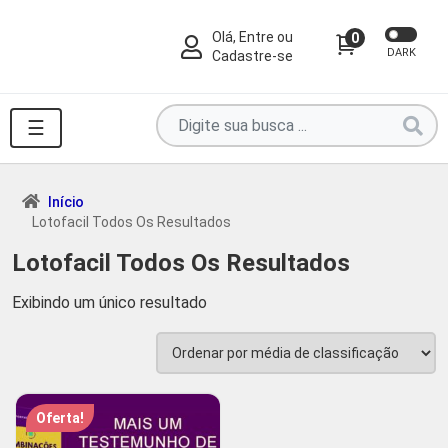
Olá, Entre ou
0
DARK
Cadastre-se
Pesquise
☰
por
produtos
aqui
Início
Lotofacil Todos Os Resultados
...
Lotofacil Todos Os Resultados
Exibindo um único resultado
Oferta!