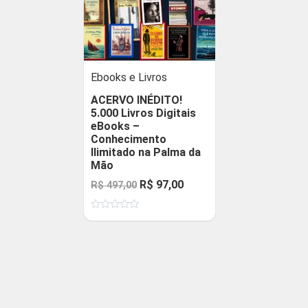
Ebooks e Livros
ACERVO INÉDITO!
5.000 Livros Digitais
eBooks –
Conhecimento
Ilimitado na Palma da
Mão
O
O
R$
97,00
R$
497,00
preço
preço
Avaliação
original
atual
0
de
era:
é:
5
R$ 497,00.
R$ 97,00.