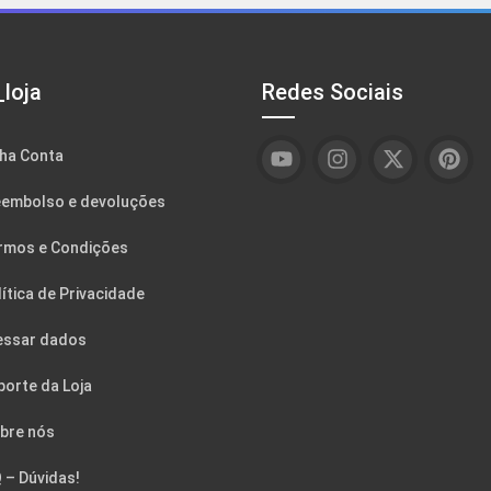
loja
Redes Sociais
ha Conta
embolso e devoluções
rmos e Condições
ítica de Privacidade
essar dados
porte da Loja
bre nós
 – Dúvidas!