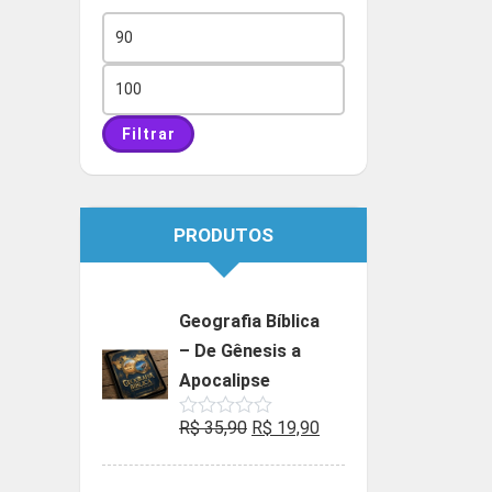
Preço
mínimo
Preço
máximo
Filtrar
PRODUTOS
Geografia Bíblica
– De Gênesis a
Apocalipse
O
O
R$
35,90
R$
19,90
Avaliação
0
preço
preço
de
5
original
atual