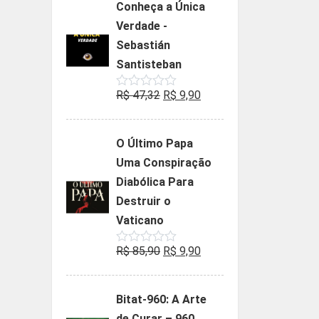
Conheça a Única
era:
é:
Verdade -
R$ 35,90.
R$ 19,90.
Sebastián
Santisteban
O
O
R$
47,32
R$
9,90
Avaliação
0
preço
preço
de
5
original
atual
O Último Papa
era:
é:
Uma Conspiração
R$ 47,32.
R$ 9,90.
Diabólica Para
Destruir o
Vaticano
O
O
R$
85,90
R$
9,90
Avaliação
0
preço
preço
de
5
original
atual
Bitat-960: A Arte
era:
é:
de Curar – 960