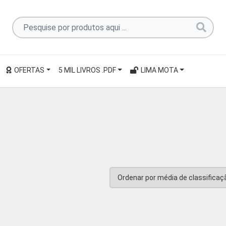
Pesquise
por
produtos
aqui
OFERTAS
5 MIL LIVROS .PDF
LIMA MOTA
...