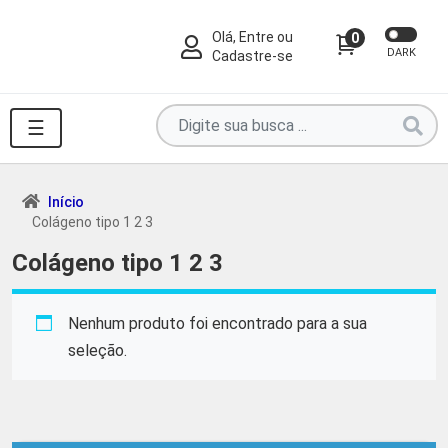
Olá, Entre ou
0
DARK
Cadastre-se
Pesquise
☰
por
produtos
aqui
Início
Colágeno tipo 1 2 3
...
Colágeno tipo 1 2 3
Nenhum produto foi encontrado para a sua
seleção.