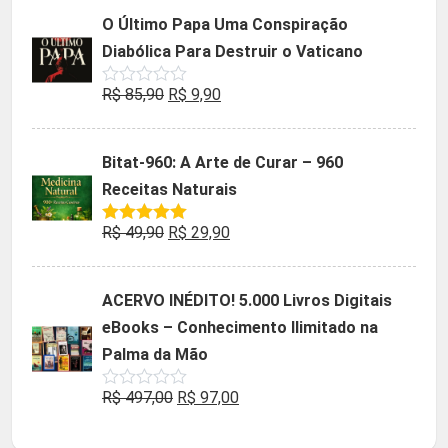
5
original
atual
O Último Papa Uma Conspiração
era:
é:
Diabólica Para Destruir o Vaticano
R$ 47,32.
R$ 9,90.
O
O
R$
85,90
R$
9,90
Avaliação
0
preço
preço
de
5
original
atual
Bitat-960: A Arte de Curar – 960
era:
é:
Receitas Naturais
R$ 85,90.
R$ 9,90.
O
O
R$
49,90
R$
29,90
Avaliação
5.00
de 5
preço
preço
original
atual
ACERVO INÉDITO! 5.000 Livros Digitais
era:
é:
eBooks – Conhecimento Ilimitado na
R$ 49,90.
R$ 29,90.
Palma da Mão
O
O
R$
497,00
R$
97,00
Avaliação
0
preço
preço
de