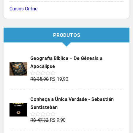
Cursos Online
PRODUTOS
Geografia Bíblica – De Gênesis a
Apocalipse
O
O
R$
35,90
R$
19,90
Avaliação
0
preço
preço
de
5
original
atual
Conheça a Única Verdade - Sebastián
era:
é:
Santisteban
R$ 35,90.
R$ 19,90.
O
O
R$
47,32
R$
9,90
Avaliação
0
preço
preço
de