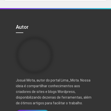
5
original
atual
era:
é:
R$ 497,00.
R$ 97,00.
Autor
Josué Mota, autor do portal Lima_Mota. Nossa
ideia é compartilhar conhecimentos aos
criadores de sites e blogs Wordpress,
disponibilizando dezenas de ferramentas, além
de ótimos artigos para facilitar o trabalho.