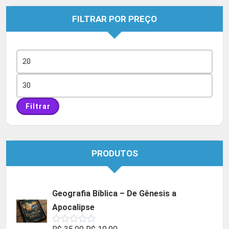
FILTRAR POR PREÇO
Preço
mínimo
Preço
máximo
Filtrar
PRODUTOS
Geografia Bíblica – De Gênesis a
Apocalipse
O
O