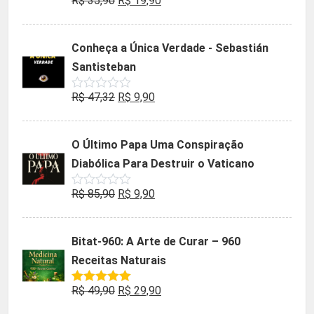
R$
35,90
R$
19,90
Avaliação
0
preço
preço
de
5
original
atual
Conheça a Única Verdade - Sebastián
era:
é:
Santisteban
R$ 35,90.
R$ 19,90.
O
O
R$
47,32
R$
9,90
Avaliação
0
preço
preço
de
5
original
atual
O Último Papa Uma Conspiração
era:
é:
Diabólica Para Destruir o Vaticano
R$ 47,32.
R$ 9,90.
O
O
R$
85,90
R$
9,90
Avaliação
0
preço
preço
de
5
original
atual
Bitat-960: A Arte de Curar – 960
era:
é:
Receitas Naturais
R$ 85,90.
R$ 9,90.
O
O
R$
49,90
R$
29,90
Avaliação
5.00
de 5
preço
preço