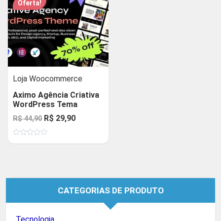
Oferta!
Loja Woocommerce
Aximo Agência Criativa
WordPress Tema
O
O
R$
29,90
R$
44,90
preço
preço
Avaliação
original
atual
0
de
era:
é:
5
R$ 44,90.
R$ 29,90.
CATEGORIAS DE PRODUTO
Tecnologia