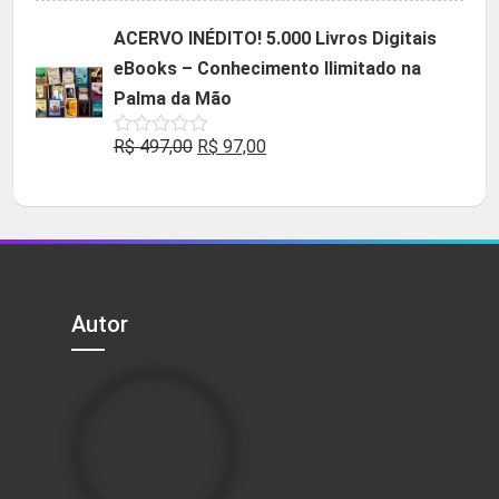
original
atual
ACERVO INÉDITO! 5.000 Livros Digitais
era:
é:
eBooks – Conhecimento Ilimitado na
R$ 49,90.
R$ 29,90.
Palma da Mão
O
O
R$
497,00
R$
97,00
Avaliação
0
preço
preço
de
5
original
atual
era:
é:
R$ 497,00.
R$ 97,00.
Autor