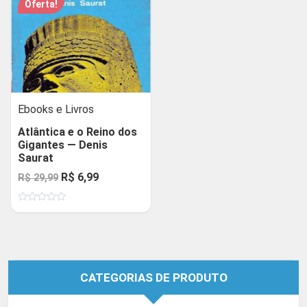
Oferta!
Ebooks e Livros
Atlântica e o Reino dos
Gigantes — Denis
Saurat
O
O
R$
6,99
R$
29,99
preço
preço
Avaliação
original
atual
0
de
era:
é:
5
R$ 29,99.
R$ 6,99.
CATEGORIAS DE PRODUTO