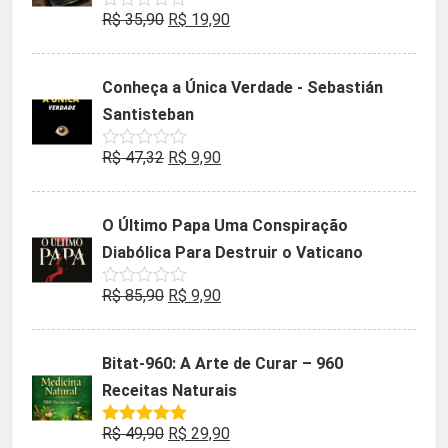
O
O
R$
35,90
R$
19,90
Avaliação
0
preço
preço
de
5
original
atual
Conheça a Única Verdade - Sebastián
era:
é:
Santisteban
R$ 35,90.
R$ 19,90.
O
O
R$
47,32
R$
9,90
Avaliação
0
preço
preço
de
5
original
atual
O Último Papa Uma Conspiração
era:
é:
Diabólica Para Destruir o Vaticano
R$ 47,32.
R$ 9,90.
O
O
R$
85,90
R$
9,90
Avaliação
0
preço
preço
de
5
original
atual
Bitat-960: A Arte de Curar – 960
era:
é:
Receitas Naturais
R$ 85,90.
R$ 9,90.
O
O
R$
49,90
R$
29,90
Avaliação