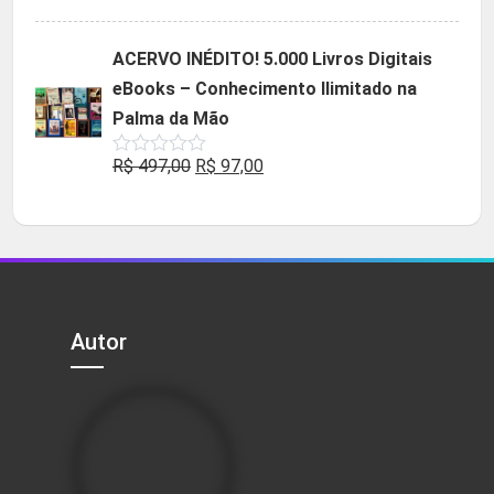
5.00
de 5
preço
preço
original
atual
ACERVO INÉDITO! 5.000 Livros Digitais
era:
é:
eBooks – Conhecimento Ilimitado na
R$ 49,90.
R$ 29,90.
Palma da Mão
O
O
R$
497,00
R$
97,00
Avaliação
0
preço
preço
de
5
original
atual
era:
é:
R$ 497,00.
R$ 97,00.
Autor