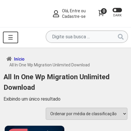
Olá, Entre ou
0
DARK
Cadastre-se
Pesquise
☰
por
produtos
aqui
Início
All In One Wp Migration Unlimited Download
...
All In One Wp Migration Unlimited
Download
Exibindo um único resultado