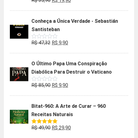
R$
35,90
R$
19,90
Avaliação
0
preço
preço
de
5
original
atual
Conheça a Única Verdade - Sebastián
era:
é:
Santisteban
R$ 35,90.
R$ 19,90.
O
O
R$
47,32
R$
9,90
Avaliação
0
preço
preço
de
5
original
atual
O Último Papa Uma Conspiração
era:
é:
Diabólica Para Destruir o Vaticano
R$ 47,32.
R$ 9,90.
O
O
R$
85,90
R$
9,90
Avaliação
0
preço
preço
de
5
original
atual
Bitat-960: A Arte de Curar – 960
era:
é:
Receitas Naturais
R$ 85,90.
R$ 9,90.
O
O
R$
49,90
R$
29,90
Avaliação
5.00
de 5
preço
preço