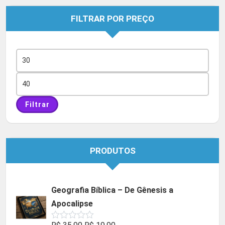
FILTRAR POR PREÇO
Preço
mínimo
Preço
máximo
Filtrar
PRODUTOS
Geografia Bíblica – De Gênesis a
Apocalipse
O
O