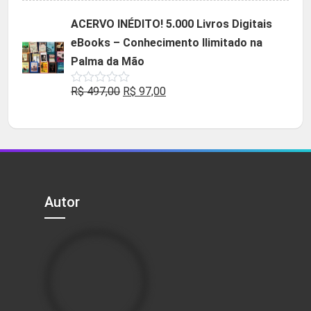
original
atual
ACERVO INÉDITO! 5.000 Livros Digitais
era:
é:
eBooks – Conhecimento Ilimitado na
R$ 49,90.
R$ 29,90.
Palma da Mão
O
O
R$
497,00
R$
97,00
Avaliação
0
preço
preço
de
5
original
atual
era:
é:
R$ 497,00.
R$ 97,00.
Autor