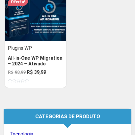
Oferta!
Plugins WP
All-in-One WP Migration
– 2024 – Ativado
O
O
R$
39,99
R$
98,99
preço
preço
Avaliação
original
atual
0
de
era:
é:
5
R$ 98,99.
R$ 39,99.
CATEGORIAS DE PRODUTO
Tecnologia