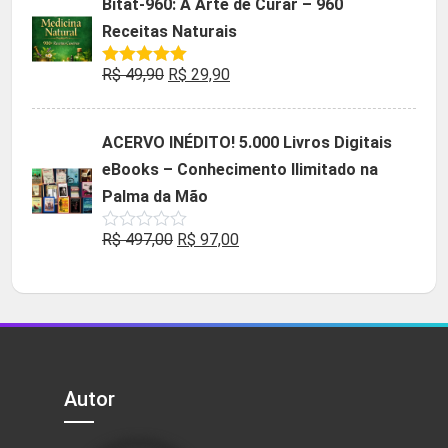
Bitat-960: A Arte de Curar – 960
era:
é:
Receitas Naturais
R$ 85,90.
R$ 9,90.
O
O
R$
49,90
R$
29,90
Avaliação
5.00
de 5
preço
preço
original
atual
ACERVO INÉDITO! 5.000 Livros Digitais
era:
é:
eBooks – Conhecimento Ilimitado na
R$ 49,90.
R$ 29,90.
Palma da Mão
O
O
R$
497,00
R$
97,00
Avaliação
0
preço
preço
de
5
original
atual
era:
é:
R$ 497,00.
R$ 97,00.
Autor