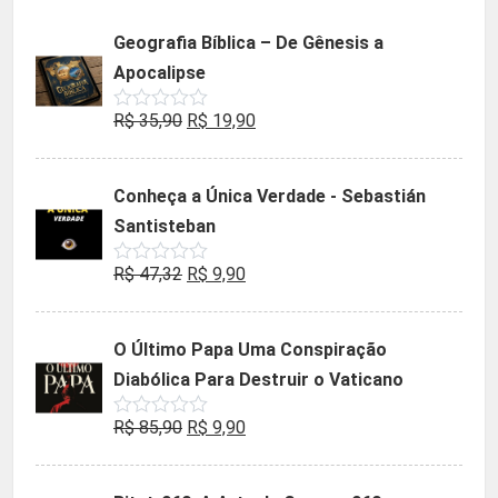
Geografia Bíblica – De Gênesis a
Apocalipse
O
O
R$
35,90
R$
19,90
Avaliação
0
preço
preço
de
5
original
atual
Conheça a Única Verdade - Sebastián
era:
é:
Santisteban
R$ 35,90.
R$ 19,90.
O
O
R$
47,32
R$
9,90
Avaliação
0
preço
preço
de
5
original
atual
O Último Papa Uma Conspiração
era:
é:
Diabólica Para Destruir o Vaticano
R$ 47,32.
R$ 9,90.
O
O
R$
85,90
R$
9,90
Avaliação
0
preço
preço
de
5
original
atual