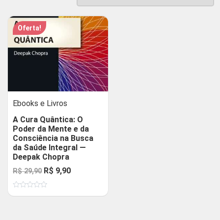
Oferta!
Ebooks e Livros
A Cura Quântica: O
Poder da Mente e da
Consciência na Busca
da Saúde Integral —
Deepak Chopra
O
O
R$
9,90
R$
29,90
preço
preço
Avaliação
original
atual
0
de
era:
é:
5